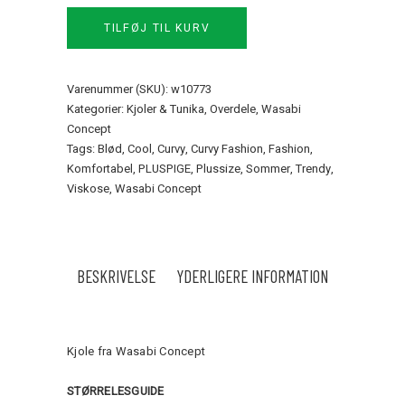
Wasabi
TILFØJ TIL KURV
quantity
Varenummer (SKU):
w10773
Kategorier:
Kjoler & Tunika
,
Overdele
,
Wasabi
Concept
Tags:
Blød
,
Cool
,
Curvy
,
Curvy Fashion
,
Fashion
,
Komfortabel
,
PLUSPIGE
,
Plussize
,
Sommer
,
Trendy
,
Viskose
,
Wasabi Concept
BESKRIVELSE
YDERLIGERE INFORMATION
Kjole fra Wasabi Concept
STØRRELESGUIDE