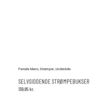
Dette
vare
har
Pamela Mann
,
Strømper
,
Underdele
flere
varianter.
SELVSIDDENDE STRØMPEBUKSER
Mulighederne
139,95
kr.
kan
vælges
på
varesiden