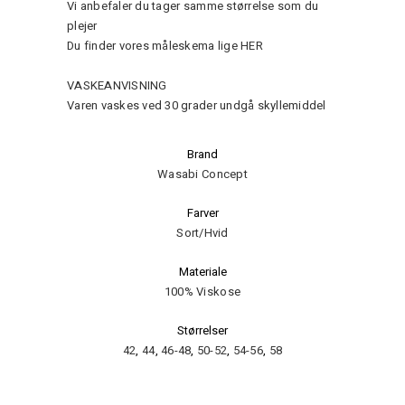
Vi anbefaler du tager samme størrelse som du
plejer
Du finder vores måleskema lige
HER
VASKEANVISNING
Varen vaskes ved 30 grader undgå skyllemiddel
Brand
Wasabi Concept
Farver
Sort/Hvid
Materiale
100% Viskose
Størrelser
42
,
44
,
46-48
,
50-52
,
54-56
,
58