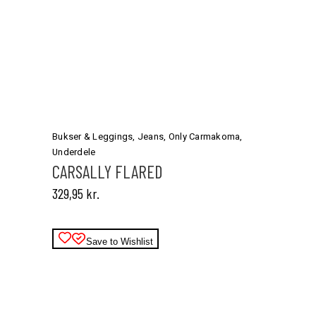
Dette
vare
har
Bukser & Leggings
,
Jeans
,
Only Carmakoma
,
flere
Underdele
varianter.
CARSALLY FLARED
Mulighederne
329,95
kr.
kan
vælges
på
varesiden
Save to Wishlist