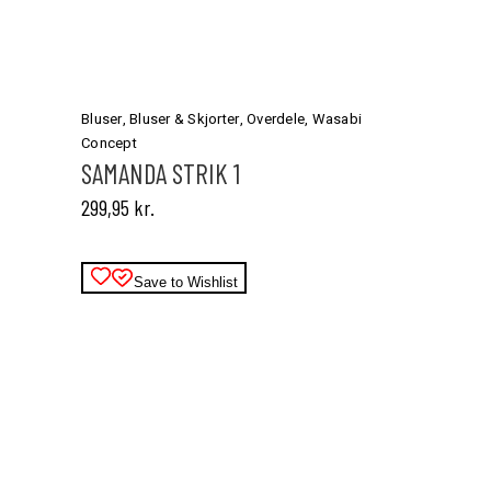
Dette
vare
har
Bluser
,
Bluser & Skjorter
,
Overdele
,
Wasabi
flere
Concept
varianter.
SAMANDA STRIK 1
Mulighederne
299,95
kr.
kan
vælges
på
varesiden
Save to Wishlist