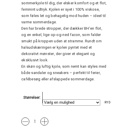
sommerkjole til dig, der elsker komfort og et flot,
feminint udtryk. Kjolen er syet i 100% viskose,
som føles let og behagelig mod huden – ideel til
varme sommerdage.
Den har brede stropper, der dækker BH’en flot,
og en enkel, lige op-og-ned facon, som falder
smukt på kroppen uden at stramme. Rundt om
halsudskæringen er kjolen pyntet med et
dekorativt mønster, der giver et elegant og
eksklusivt look.
En skøn og luftig kjole, som nemt kan styles med
både sandaler og sneakers – perfekt til ferier,
cafébesøg eller afslappede sommerdage.
Størrelser
RYD
Heba4
Dress