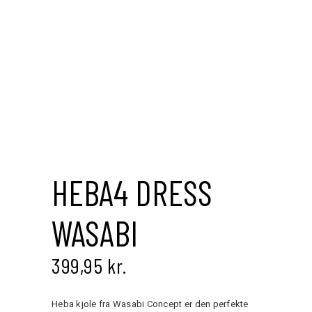
Save to Wishlist
HEBA4 DRESS
WASABI
399,95
kr.
Heba kjole fra Wasabi Concept er den perfekte