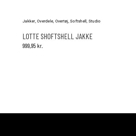
Dette
vare
har
Jakker
,
Overdele
,
Overtøj
,
Softshell
,
Studio
flere
varianter.
LOTTE SHOFTSHELL JAKKE
Mulighederne
999,95
kr.
kan
vælges
på
varesiden