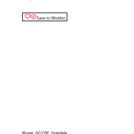
vælges
på
varesiden
Save to Wishlist
Dette
vare
har
Bluser
,
GOZZIP
,
Overdele