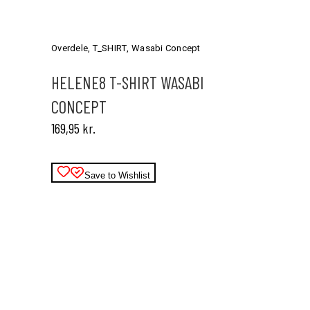
Dette
vare
har
Overdele
,
T_SHIRT
,
Wasabi Concept
flere
varianter.
HELENE8 T-SHIRT WASABI
Mulighederne
CONCEPT
kan
vælges
169,95
kr.
på
varesiden
Save to Wishlist