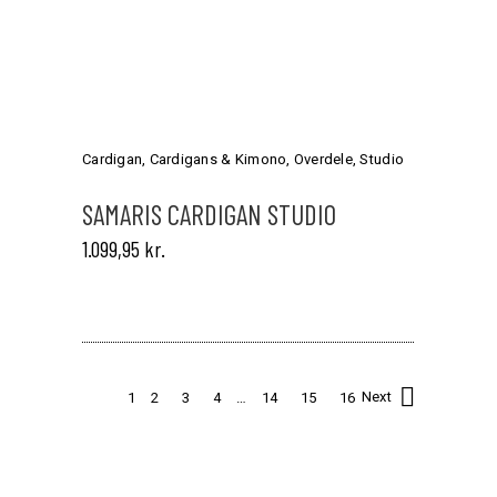
Dette
vare
har
Cardigan
,
Cardigans & Kimono
,
Overdele
,
Studio
flere
varianter.
SAMARIS CARDIGAN STUDIO
Mulighederne
1.099,95
kr.
kan
vælges
på
varesiden
1
2
3
4
…
14
15
16