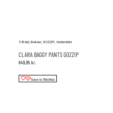
Dette
vare
har
7/8 del
,
Bukser
,
GOZZIP
,
Underdele
flere
varianter.
CLARA BAGGY PANTS GOZZIP
Mulighederne
649,95
kr.
kan
vælges
på
varesiden
Save to Wishlist