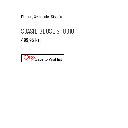
Dette
vare
har
Bluser
,
Overdele
,
Studio
flere
varianter.
SDASIE BLUSE STUDIO
Mulighederne
499,95
kr.
kan
vælges
på
varesiden
Save to Wishlist