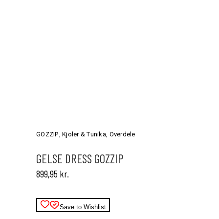
Dette
vare
har
GOZZIP
,
Kjoler & Tunika
,
Overdele
flere
varianter.
GELSE DRESS GOZZIP
Mulighederne
899,95
kr.
kan
vælges
på
varesiden
Save to Wishlist