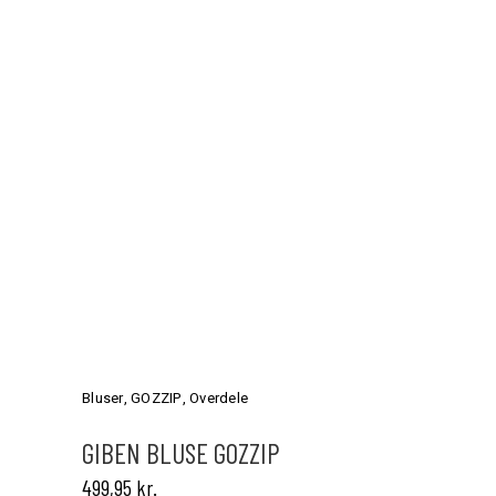
Dette
vare
har
Bluser
,
GOZZIP
,
Overdele
flere
varianter.
GIBEN BLUSE GOZZIP
Mulighederne
499,95
kr.
kan