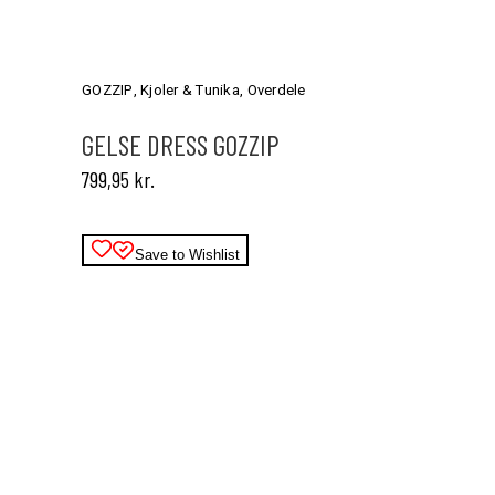
Dette
vare
har
GOZZIP
,
Kjoler & Tunika
,
Overdele
flere
varianter.
GELSE DRESS GOZZIP
Mulighederne
799,95
kr.
kan
vælges
på
varesiden
Save to Wishlist