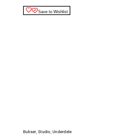
på
varesiden
Save to Wishlist
Dette
vare
har
Bukser
,
Studio
,
Underdele
flere