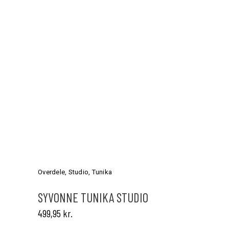
Dette
vare
har
Overdele
,
Studio
,
Tunika
flere
varianter.
SYVONNE TUNIKA STUDIO
Mulighederne
499,95
kr.
kan
vælges