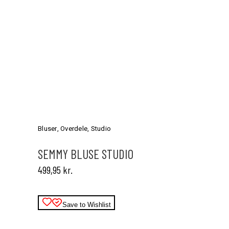
Dette
vare
har
Bluser
,
Overdele
,
Studio
flere
varianter.
SEMMY BLUSE STUDIO
Mulighederne
499,95
kr.
kan
vælges
på
varesiden
Save to Wishlist