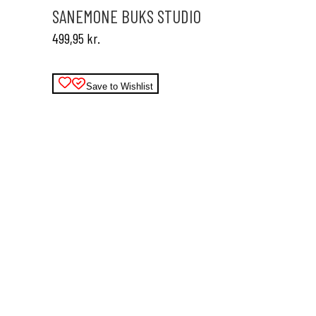
varianter.
SANEMONE BUKS STUDIO
Mulighederne
499,95
kr.
kan
vælges
på
varesiden
Save to Wishlist