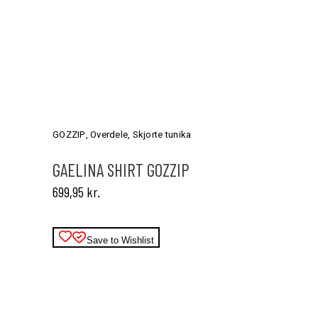
Dette
vare
har
GOZZIP
,
Overdele
,
Skjorte tunika
flere
varianter.
GAELINA SHIRT GOZZIP
Mulighederne
699,95
kr.
kan
vælges
på
varesiden
Save to Wishlist