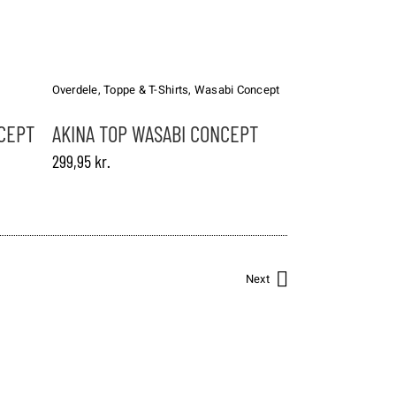
Dette
vare
har
Overdele
,
Toppe & T-Shirts
,
Wasabi Concept
flere
varianter.
NCEPT
AKINA TOP WASABI CONCEPT
Mulighederne
299,95
kr.
kan
vælges
på
varesiden