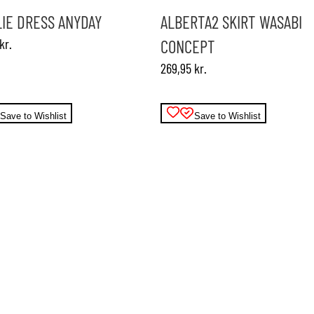
varianter.
IE DRESS ANYDAY
ALBERTA2 SKIRT WASABI
ne
Mulighederne
kr.
CONCEPT
kan
vælges
269,95
kr.
på
varesiden
Save to Wishlist
Save to Wishlist