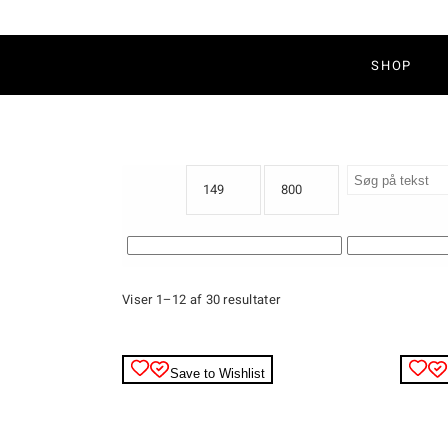
Bluser & Skjorter
Buks
SHOP
Cardigans & Kimono
Jea
Jakker & Blazer
Nede
Kjoler & Tunika
Strø
Overtøj
Bluser & Skjo
Strik
Cardigans & 
Toppe & T-Shirts
Jakker & Blaz
Kjoler & Tuni
Overtøj
Strik
Sorteret
Viser 1–12 af 30 resultater
Toppe & T-Shi
efter
Save to Wishlist
seneste