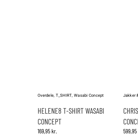
Dette
Dette
vare
vare
har
har
Overdele
,
T_SHIRT
,
Wasabi Concept
Jakker 
flere
flere
varianter.
varianter.
HELENE8 T-SHIRT WASABI
CHRIS
Mulighederne
Muligheder
CONCEPT
CONC
kan
kan
vælges
vælges
169,95
kr.
599,95
på
på