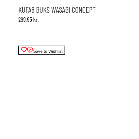
varianter.
KUFA6 BUKS WASABI CONCEPT
Mulighederne
299,95
kr.
kan
vælges
på
varesiden
Save to Wishlist