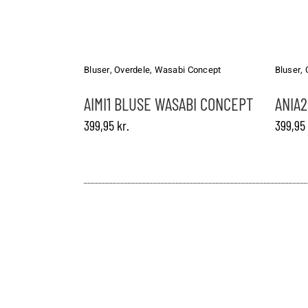
Dette
Dette
vare
vare
har
har
Bluser
,
Overdele
,
Wasabi Concept
Bluser
,
flere
flere
varianter.
varianter.
AIMI1 BLUSE WASABI CONCEPT
ANIA
Mulighederne
Muligheder
399,95
kr.
399,95
kan
kan
vælges
vælges
på
på
varesiden
varesiden