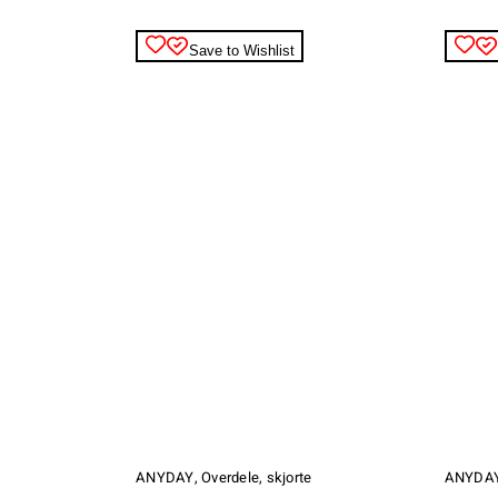
varesiden
varesiden
Save to Wishlist
Dette
Dette
vare
vare
har
har
ANYDAY
,
Overdele
,
skjorte
ANYDA
flere
flere