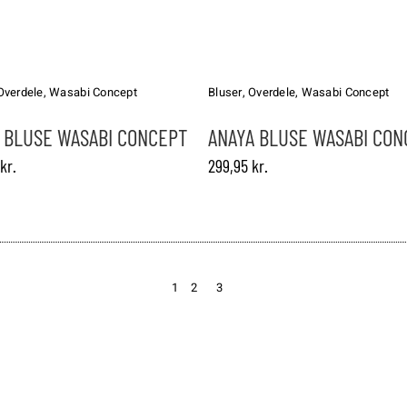
Dette
vare
har
Overdele
,
Wasabi Concept
Bluser
,
Overdele
,
Wasabi Concept
flere
varianter.
2 BLUSE WASABI CONCEPT
ANAYA BLUSE WASABI CO
ne
Mulighederne
kr.
299,95
kr.
kan
vælges
på
varesiden
1
2
3