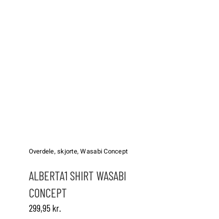
Dette
vare
har
Overdele
,
skjorte
,
Wasabi Concept
flere
varianter.
ALBERTA1 SHIRT WASABI
Mulighederne
CONCEPT
kan
vælges
299,95
kr.
på