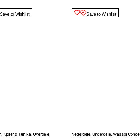
varesiden
Save to Wishlist
Save to Wishlist
Dette
vare
har
Y
,
Kjoler & Tunika
,
Overdele
Nederdele
,
Underdele
,
Wasabi Conce
flere