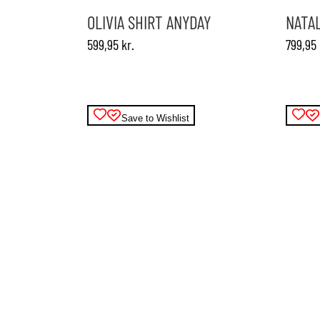
varianter.
varianter.
OLIVIA SHIRT ANYDAY
NATAL
Mulighederne
Muligheder
599,95
kr.
799,95
kan
kan
vælges
vælges
på
på
varesiden
varesiden
Save to Wishlist