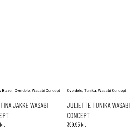
Dette
vare
har
& Blazer
,
Overdele
,
Wasabi Concept
Overdele
,
Tunika
,
Wasabi Concept
flere
varianter.
TINA JAKKE WASABI
JULIETTE TUNIKA WASABI
ne
Mulighederne
EPT
CONCEPT
kan
vælges
kr.
399,95
kr.
på