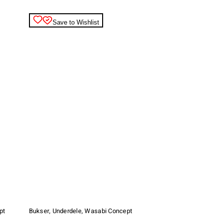
varesiden
Save to Wishlist
Dette
vare
har
pt
Bukser
,
Underdele
,
Wasabi Concept
flere