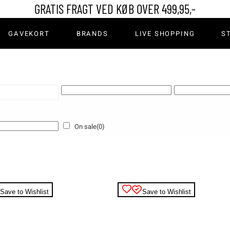
GRATIS FRAGT VED KØB OVER 499,95,-
er & Leggings
GAVEKORT
BRANDS
LIVE SHOPPING
S
ns
rdele & Shorts
mper
rter
Bukser & Leggings
Kimono
Jeans
er
Nederdele & Shorts
On sale
(0)
ka
Strømper
rts
Save to Wishlist
Save to Wishlist