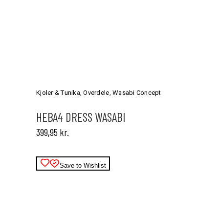
Dette
vare
har
Kjoler & Tunika
,
Overdele
,
Wasabi Concept
flere
varianter.
HEBA4 DRESS WASABI
Mulighederne
399,95
kr.
kan
vælges
på
varesiden
Save to Wishlist