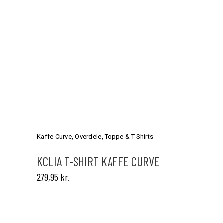
Dette
vare
har
Kaffe Curve
,
Overdele
,
Toppe & T-Shirts
flere
varianter.
KCLIA T-SHIRT KAFFE CURVE
Mulighederne
279,95
kr.
kan
vælges
på
varesiden