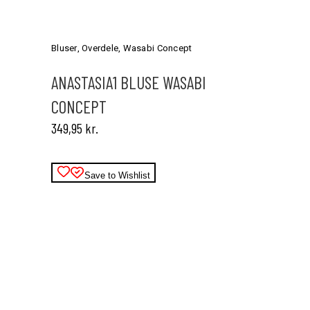
Dette
vare
har
Bluser
,
Overdele
,
Wasabi Concept
flere
varianter.
ANASTASIA1 BLUSE WASABI
Mulighederne
CONCEPT
kan
vælges
349,95
kr.
på
varesiden
Save to Wishlist