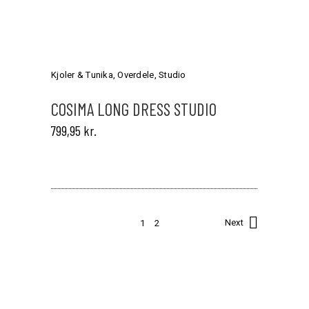
Dette
vare
har
Kjoler & Tunika
,
Overdele
,
Studio
flere
varianter.
COSIMA LONG DRESS STUDIO
Mulighederne
799,95
kr.
kan
vælges
på
varesiden
1
2