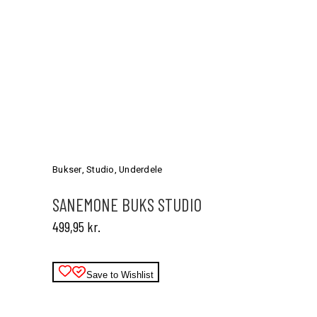
Dette
vare
har
Bukser
,
Studio
,
Underdele
flere
varianter.
SANEMONE BUKS STUDIO
Mulighederne
499,95
kr.
kan
vælges
på
varesiden
Save to Wishlist