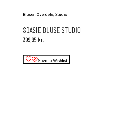
vare
har
Bluser
,
Overdele
,
Studio
flere
varianter.
SDASIE BLUSE STUDIO
Mulighederne
399,95
kr.
kan
vælges
på
varesiden
Save to Wishlist