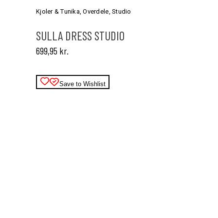
har
Kjoler & Tunika
,
Overdele
,
Studio
flere
varianter.
SULLA DRESS STUDIO
Mulighederne
699,95
kr.
kan
vælges
på
varesiden
Save to Wishlist