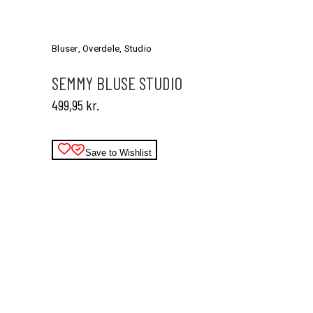
Dette
vare
har
Bluser
,
Overdele
,
Studio
flere
varianter.
SEMMY BLUSE STUDIO
Mulighederne
499,95
kr.
kan
vælges
på
varesiden
Save to Wishlist