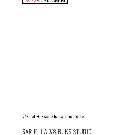
varesiden
Save to Wishlist
Dette
vare
har
7/8 del
,
Bukser
,
Studio
,
Underdele
flere
varianter.
SARIELLA 7/8 BUKS STUDIO
Mulighederne