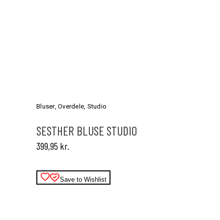
Dette
vare
har
Bluser
,
Overdele
,
Studio
flere
varianter.
SESTHER BLUSE STUDIO
Mulighederne
399,95
kr.
kan
vælges
på
varesiden
Save to Wishlist