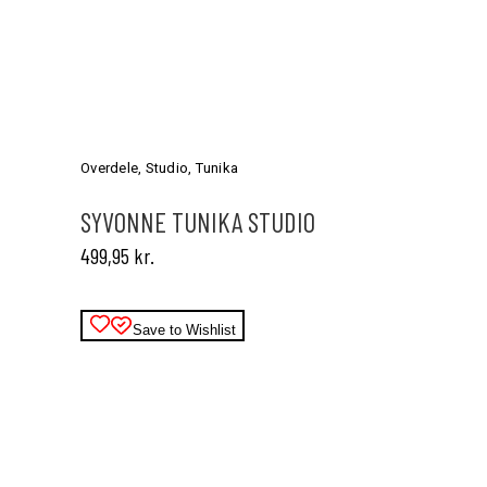
Dette
vare
har
Overdele
,
Studio
,
Tunika
flere
varianter.
SYVONNE TUNIKA STUDIO
Mulighederne
499,95
kr.
kan
vælges
på
varesiden
Save to Wishlist