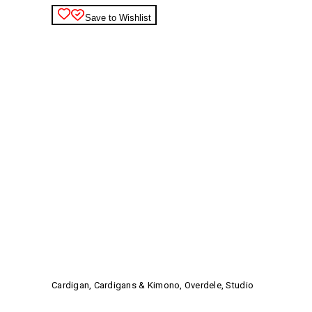
på
varesiden
Save to Wishlist
Dette
vare
har
Cardigan
,
Cardigans & Kimono
,
Overdele
,
Studio
flere