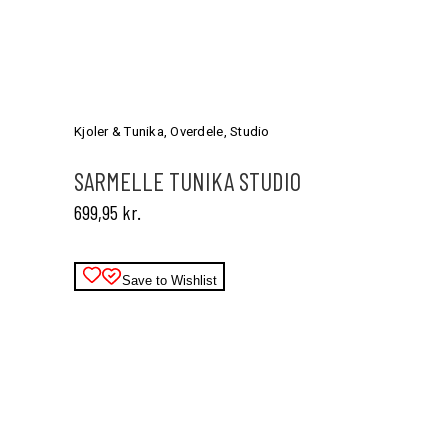
Dette
vare
har
Kjoler & Tunika
,
Overdele
,
Studio
flere
varianter.
SARMELLE TUNIKA STUDIO
Mulighederne
699,95
kr.
kan
vælges
på
varesiden
Save to Wishlist