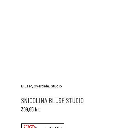
Dette
vare
har
Bluser
,
Overdele
,
Studio
flere
varianter.
SNICOLINA BLUSE STUDIO
Mulighederne
399,95
kr.
kan
vælges
på