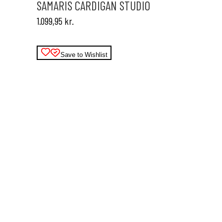
varianter.
SAMARIS CARDIGAN STUDIO
Mulighederne
1.099,95
kr.
kan
vælges
på
varesiden
Save to Wishlist
Dette