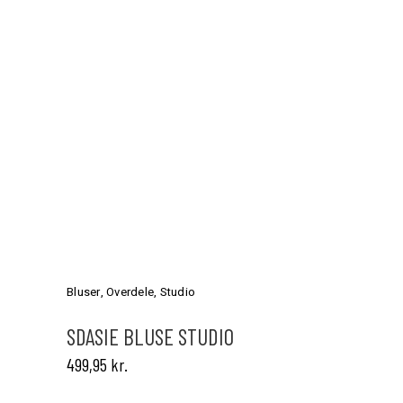
Dette
vare
har
Bluser
,
Overdele
,
Studio
flere
varianter.
SDASIE BLUSE STUDIO
Mulighederne
499,95
kr.
kan
vælges