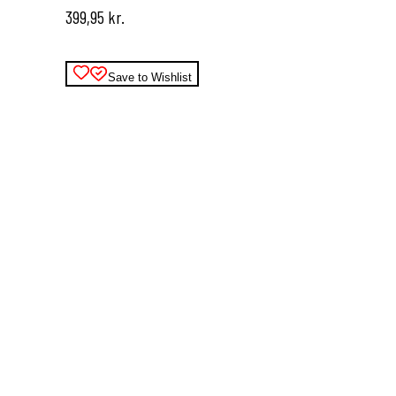
399,95
kr.
kan
vælges
på
varesiden
Save to Wishlist
Dette
vare