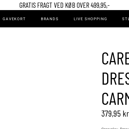
GRATIS FRAGT VED KØB OVER 499,95,-
er & Leggings
GAVEKORT
BRANDS
LIVE SHOPPING
ST
s
rdele & Shorts
mper
er
Bukser & Leggings
CAR
imono
Jeans
r
Nederdele & Shorts
DRE
a
Strømper
CAR
ts
379,95
kr