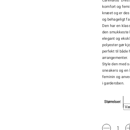
Carevalou Dress
komfort og femini
knæet og er desi
og behageligt fal
Den har en klas
den smukkeste br
elegant og ekskl
polyester gør kj
perfekt til både
arrangementer.
Style den med sa
sneakers og en l
feminin og anvend
i garderoben.
Størrelser
Carevalou