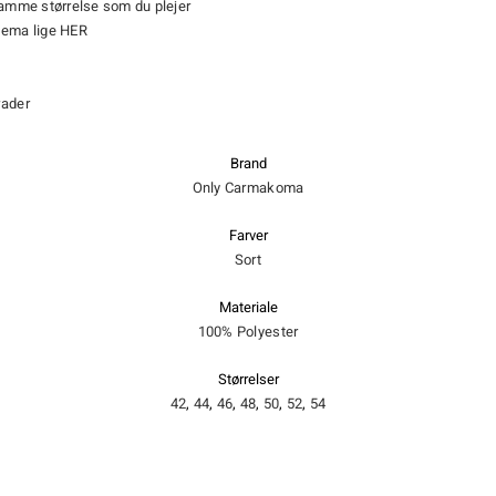
samme størrelse som du plejer
kema lige
HER
rader
Brand
Only Carmakoma
Farver
Sort
Materiale
100% Polyester
Størrelser
42
,
44
,
46
,
48
,
50
,
52
,
54