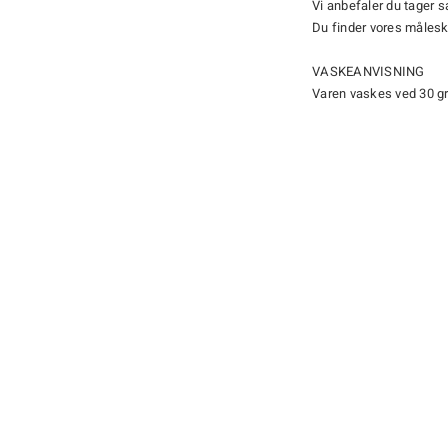
Vi anbefaler du tager 
Du finder vores måles
VASKEANVISNING
Varen vaskes ved 30 g