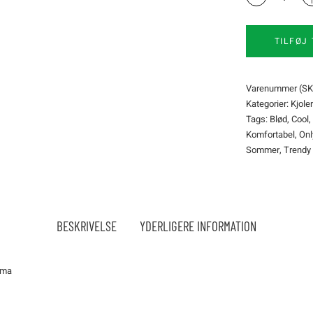
Dress
Only
Carmakoma
TILFØJ 
quantity
Varenummer (SK
Kategorier:
Kjole
Tags:
Blød
,
Cool
,
Komfortabel
,
On
Sommer
,
Trendy
BESKRIVELSE
YDERLIGERE INFORMATION
oma