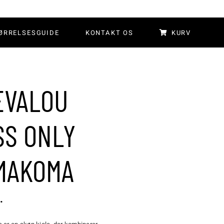
ØRRELSESGUIDE
KONTAKT OS
KURV
EVALOU
SS ONLY
MAKOMA
.