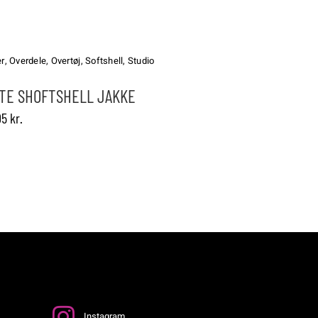
r
,
Overdele
,
Overtøj
,
Softshell
,
Studio
TE SHOFTSHELL JAKKE
erne
95
kr.
n
Instagram