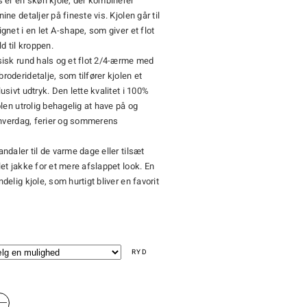
 er en skøn kjole, der kombinerer
ne detaljer på fineste vis. Kjolen går til
gnet i en let A-shape, som giver et flot
d til kroppen.
sisk rund hals og et flot 2/4-ærme med
oderidetalje, som tilfører kjolen et
usivt udtryk. Den lette kvalitet i 100%
olen utrolig behagelig at have på og
 hverdag, ferier og sommerens
ndaler til de varme dage eller tilsæt
et jakke for et mere afslappet look. En
elig kjole, som hurtigt bliver en favorit
RYD