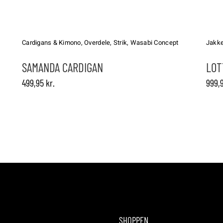
Dette
Dette
vare
vare
har
har
Cardigans & Kimono
,
Overdele
,
Strik
,
Wasabi Concept
Jakke
flere
flere
varianter.
varianter.
SAMANDA CARDIGAN
LOT
Mulighederne
Mulighed
499,95
kr.
999,
kan
kan
vælges
vælges
på
på
varesiden
vareside
SHOPPEN