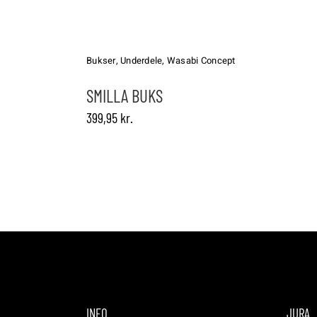
Dette
vare
har
Bukser
,
Underdele
,
Wasabi Concept
flere
varianter.
SMILLA BUKS
Mulighederne
399,95
kr.
kan
vælges
på
varesiden
INFO
JURA