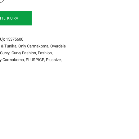
TIL KURV
U):
15375600
r & Tunika
,
Only Carmakoma
,
Overdele
Curvy
,
Curvy Fashion
,
Fashion
,
ly Carmakoma
,
PLUSPIGE
,
Plussize
,