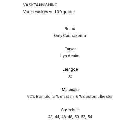
VASKEANVISNING
Varen vaskes ved 30 grader
Brand
Only Carmakoma
Farver
Lys denim
Længde
32
Materiale
92% Bomuld
,
2 % elastan
,
6 %Elastomultiester
Størrelser
42
,
44
,
46
,
48
,
50
,
52
,
54