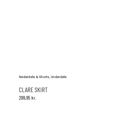
Dette
vare
har
Nederdele & Shorts
,
Underdele
flere
varianter.
CLARE SKIRT
Mulighederne
299,95
kr.
kan
vælges
på