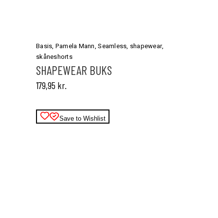
Dette
vare
har
Basis
,
Pamela Mann
,
Seamless
,
shapewear
,
flere
skåneshorts
varianter.
SHAPEWEAR BUKS
Mulighederne
179,95
kr.
kan
vælges
på
varesiden
Save to Wishlist