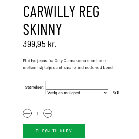
CARWILLY REG
SKINNY
399,95
kr.
Flot lys jeans fra Only Carmakoma som har en
mellem høj talje samt smaller ind nede ved benet
Størrelser
RYD
Carwilly
Reg
Skinny
TILFØJ TIL KURV
quantity