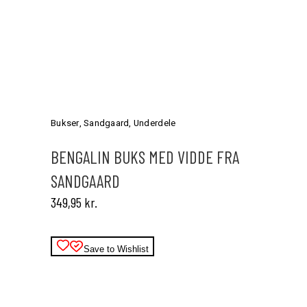
Dette
vare
har
Bukser
,
Sandgaard
,
Underdele
flere
varianter.
BENGALIN BUKS MED VIDDE FRA
Mulighederne
SANDGAARD
kan
vælges
349,95
kr.
på
varesiden
Save to Wishlist