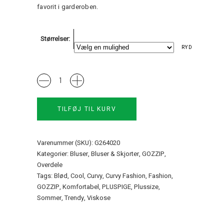
favorit i garderoben.
Størrelser
RYD
Gelise
Bluse
Gozzip
TILFØJ TIL KURV
quantity
Varenummer (SKU):
G264020
Kategorier:
Bluser
,
Bluser & Skjorter
,
GOZZIP
,
Overdele
Tags:
Blød
,
Cool
,
Curvy
,
Curvy Fashion
,
Fashion
,
GOZZIP
,
Komfortabel
,
PLUSPIGE
,
Plussize
,
Sommer
,
Trendy
,
Viskose