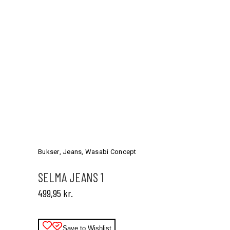
Dette
vare
har
Bukser
,
Jeans
,
Wasabi Concept
flere
varianter.
SELMA JEANS 1
Mulighederne
499,95
kr.
kan
vælges
på
varesiden
Save to Wishlist