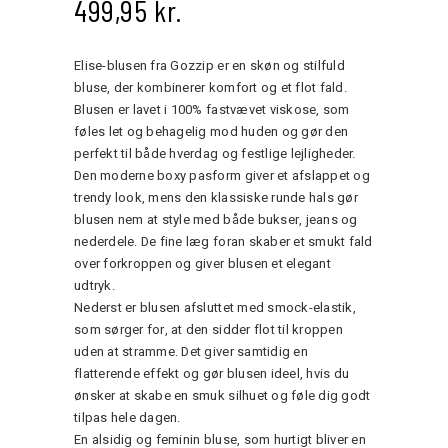
499,95
kr.
Elise-blusen fra Gozzip er en skøn og stilfuld
bluse, der kombinerer komfort og et flot fald.
Blusen er lavet i 100% fastvævet viskose, som
føles let og behagelig mod huden og gør den
perfekt til både hverdag og festlige lejligheder.
Den moderne boxy pasform giver et afslappet og
trendy look, mens den klassiske runde hals gør
blusen nem at style med både bukser, jeans og
nederdele. De fine læg foran skaber et smukt fald
over forkroppen og giver blusen et elegant
udtryk.
Nederst er blusen afsluttet med smock-elastik,
som sørger for, at den sidder flot til kroppen
uden at stramme. Det giver samtidig en
flatterende effekt og gør blusen ideel, hvis du
ønsker at skabe en smuk silhuet og føle dig godt
tilpas hele dagen.
En alsidig og feminin bluse, som hurtigt bliver en