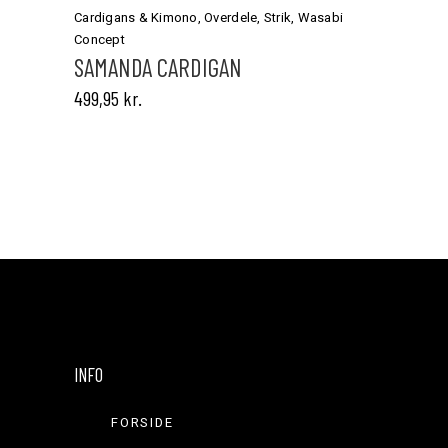
har
Cardigans & Kimono
,
Overdele
,
Strik
,
Wasabi
flere
Concept
varianter.
SAMANDA CARDIGAN
Mulighederne
499,95
kr.
kan
vælges
på
varesiden
INFO
FORSIDE