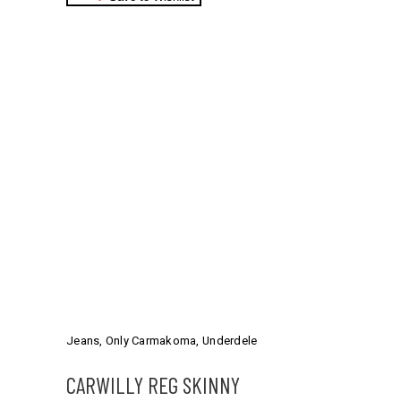
Dette
vare
har
Jeans
,
Only Carmakoma
,
Underdele
flere
varianter.
CARWILLY REG SKINNY
Mulighederne