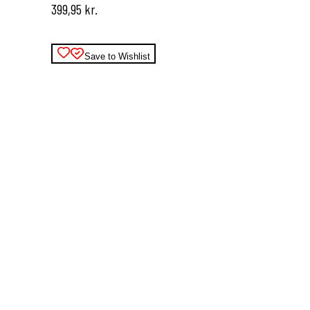
399,95
kr.
kan
vælges
på
varesiden
Save to Wishlist
Dette
vare