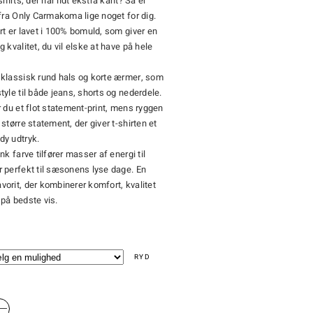
shirts, der har lidt ekstra kant? Så er
 fra Only Carmakoma lige noget for dig.
rt er lavet i 100% bomuld, som giver en
 kvalitet, du vil elske at have på hele
 klassisk rund hals og korte ærmer, som
tyle til både jeans, shorts og nederdele.
r du et flot statement-print, mens ryggen
større statement, der giver t-shirten et
dy udtryk.
nk farve tilfører masser af energi til
 perfekt til sæsonens lyse dage. En
orit, der kombinerer komfort, kvalitet
på bedste vis.
RYD