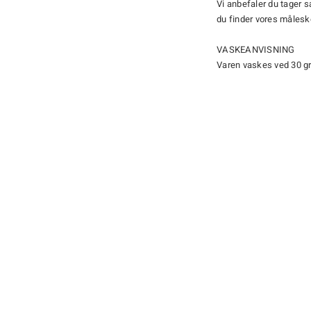
Vi anbefaler du tager 
du finder vores måles
VASKEANVISNING
Varen vaskes ved 30 g