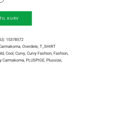
TIL KURV
U):
15378572
 Carmakoma
,
Overdele
,
T_SHIRT
ld
,
Cool
,
Curvy
,
Curvy Fashion
,
Fashion
,
ly Carmakoma
,
PLUSPIGE
,
Plussize
,