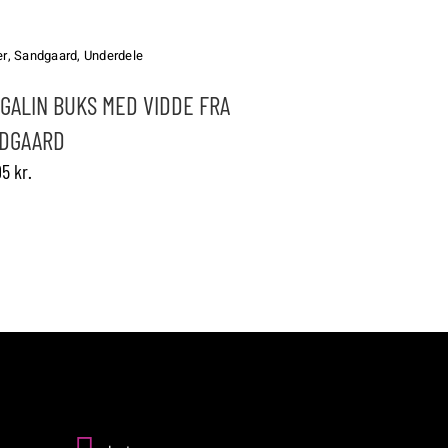
er
,
Sandgaard
,
Underdele
GALIN BUKS MED VIDDE FRA
erne
DGAARD
95
kr.
n