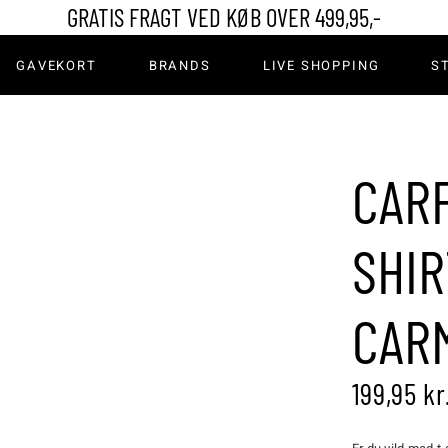
GRATIS FRAGT VED KØB OVER 499,95,-
er & Leggings
GAVEKORT
BRANDS
LIVE SHOPPING
S
ns
rdele & Shorts
mper
rter
Bukser & Leggings
CARF
Save to Wishlist
Kimono
Jeans
er
Nederdele & Shorts
SHIR
ka
Strømper
CAR
rts
199,95
kr