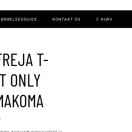
TØRRELSESGUIDE
KONTAKT OS
KURV
REJA T-
T ONLY
MAKOMA
.