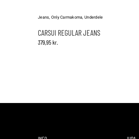
Dette
vare
har
Jeans
,
Only Carmakoma
,
Underdele
flere
varianter.
CARSUI REGULAR JEANS
Mulighederne
379,95
kr.
kan
vælges
på
varesiden
INFO
JURA