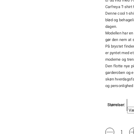
Er du vild med t-
Carfreya T-shirt
Denne cool t-shi
blød og behagelig
dagen.
Modellen har en
gør den nem at s
På brystet finde
er pyntet med et 
moderne og tren
Den flotte nye pi
garderoben og er
skøn hverdagsfav
og personlighed 
Størrelser
Carfreja