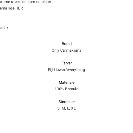
samme størrelse som du plejer
kema lige
HER
rader
Brand
Only Carmakoma
Farver
Fiji flower/everything
Materiale
100% Bomuld
Størrelser
S
,
M
,
L
,
XL