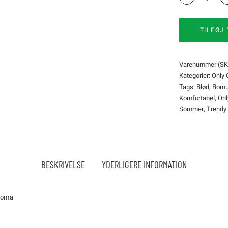
T-
shirt
Only
TILFØJ 
carmakoma
quantity
Varenummer (SK
Kategorier:
Only
Tags:
Blød
,
Bomu
Komfortabel
,
On
Sommer
,
Trendy
BESKRIVELSE
YDERLIGERE INFORMATION
akoma