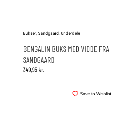
Dette
vare
har
Bukser
,
Sandgaard
,
Underdele
flere
varianter.
BENGALIN BUKS MED VIDDE FRA
Mulighederne
SANDGAARD
kan
vælges
349,95
kr.
på
varesiden
Save to Wishlist