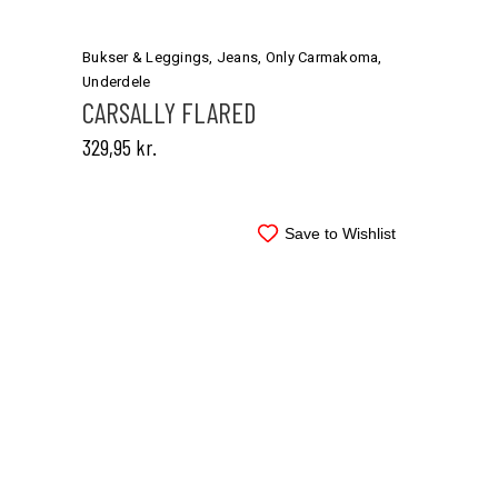
Dette
vare
har
Bukser & Leggings
,
Jeans
,
Only Carmakoma
,
flere
Underdele
varianter.
CARSALLY FLARED
Mulighederne
329,95
kr.
kan
vælges
på
varesiden
Save to Wishlist