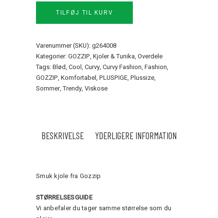
Gozzip
TILFØJ TIL KURV
quantity
Varenummer (SKU):
g264008
Kategorier:
GOZZIP
,
Kjoler & Tunika
,
Overdele
Tags:
Blød
,
Cool
,
Curvy
,
Curvy Fashion
,
Fashion
,
GOZZIP
,
Komfortabel
,
PLUSPIGE
,
Plussize
,
Sommer
,
Trendy
,
Viskose
BESKRIVELSE
YDERLIGERE INFORMATION
Smuk kjole fra Gozzip
STØRRELSESGUIDE
Vi anbefaler du tager samme størrelse som du