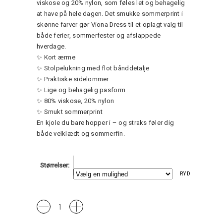
viskose og 20% nylon, som føles let og behagelig
at have på hele dagen. Det smukke sommerprint i
skønne farver gør Viona Dress til et oplagt valg til
både ferier, sommerfester og afslappede
hverdage.
✨ Kort ærme
✨ Stolpelukning med flot bånddetalje
✨ Praktiske sidelommer
✨ Lige og behagelig pasform
✨ 80% viskose, 20% nylon
✨ Smukt sommerprint
En kjole du bare hopper i – og straks føler dig
både velklædt og sommerfin.
Størrelser
RYD
GViona
Dress