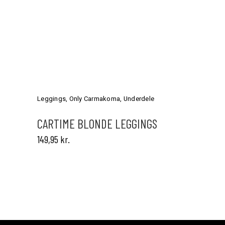
Dette
vare
har
Leggings
,
Only Carmakoma
,
Underdele
flere
varianter.
CARTIME BLONDE LEGGINGS
Mulighederne
149,95
kr.
kan
vælges
på
varesiden