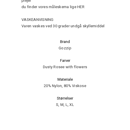
plejer
du finder vores måleskema lige
HER
VASKEANVISNING
Varen vaskes ved 30 grader undgå skyllemiddel
Brand
Gozzip
Farver
Dusty Rosee with flowers
Materiale
20% Nylon
,
80% Viskose
Størrelser
S
,
M
,
L
,
XL