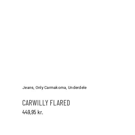
Dette
vare
har
Jeans
,
Only Carmakoma
,
Underdele
flere
varianter.
CARWILLY FLARED
Mulighederne
449,95
kr.
kan
vælges
på
varesiden