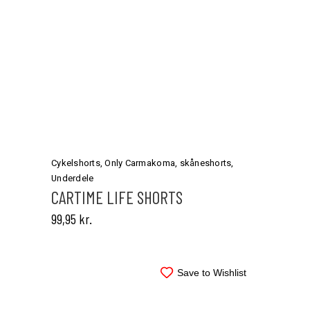
Dette
vare
har
Cykelshorts
,
Only Carmakoma
,
skåneshorts
,
flere
Underdele
varianter.
CARTIME LIFE SHORTS
Mulighederne
99,95
kr.
kan
vælges
på
varesiden
Save to Wishlist