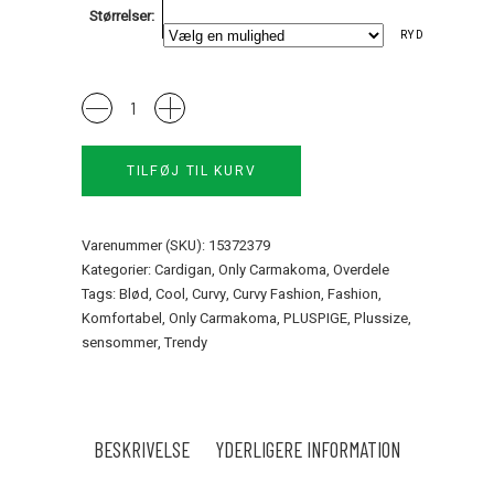
Størrelser
RYD
Carloyal
Cardigan
only
TILFØJ TIL KURV
Carmakoma
quantity
Varenummer (SKU):
15372379
Kategorier:
Cardigan
,
Only Carmakoma
,
Overdele
Tags:
Blød
,
Cool
,
Curvy
,
Curvy Fashion
,
Fashion
,
Komfortabel
,
Only Carmakoma
,
PLUSPIGE
,
Plussize
,
sensommer
,
Trendy
BESKRIVELSE
YDERLIGERE INFORMATION