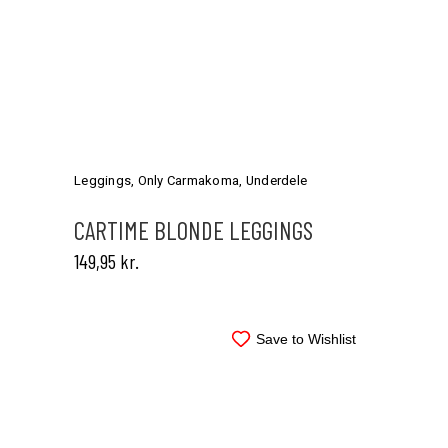
Dette
vare
har
Leggings
,
Only Carmakoma
,
Underdele
flere
varianter.
CARTIME BLONDE LEGGINGS
Mulighederne
149,95
kr.
kan
vælges
på
varesiden
Save to Wishlist