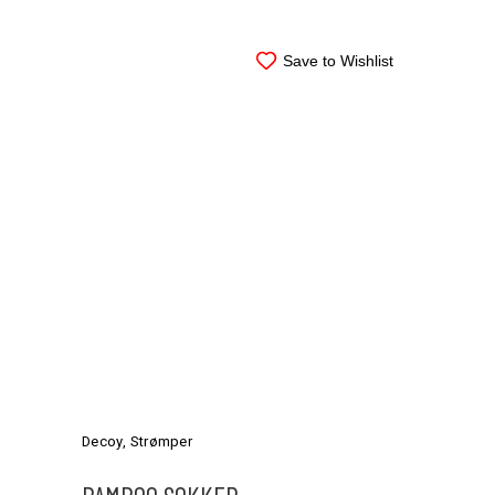
vælges
på
varesiden
Save to Wishlist
Dette
vare
har
Decoy
,
Strømper
flere
varianter.