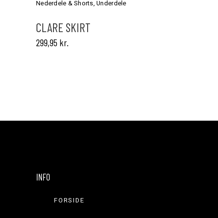
har
Nederdele & Shorts
,
Underdele
flere
varianter.
CLARE SKIRT
Mulighederne
299,95
kr.
kan
vælges
på
varesiden
INFO
FORSIDE