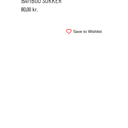
BAMBOO SOKKER
Mulighederne
80,00
kr.
kan
vælges
på
varesiden
Save to Wishlist
Dette
vare