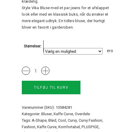
klædelig.
Style Vika Bluse med et par jeans for et afslappet
look eller med en klassisk buks, når du ønsker et
mere elegant udtryk. En tidløs bluse, der hurtigt
bliver en favorit i garderoben.
Størrelser
RYD
KCVika
Bluse
Kaffe
TILFØJ TIL KURV
Curve
quantity
Varenummer (SKU):
10584281
Kategorier:
Bluser
,
Kaffe Curve
,
Overdele
Tags:
A-Shape
,
Blød
,
Cool
,
Curvy
,
Curvy Fashion
,
Fashion
,
Kaffe Curve
,
Komfortabel
,
PLUSPIGE
,