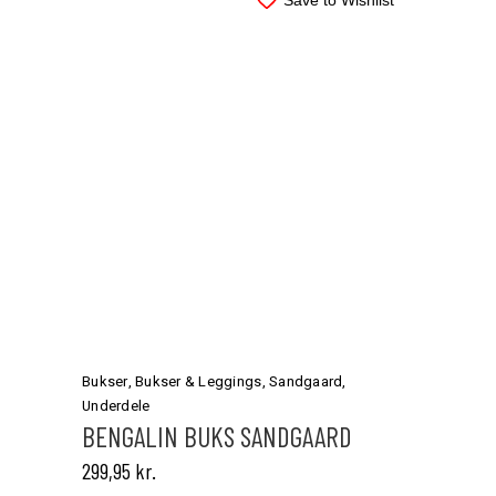
Save to Wishlist
Dette
vare
har
Bukser
,
Bukser & Leggings
,
Sandgaard
,
flere
Underdele
varianter.
BENGALIN BUKS SANDGAARD
Mulighederne
299,95
kr.
kan