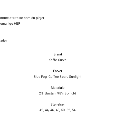
samme størrelse som du plejer
kema lige
HER
rader
Brand
Kaffe Curve
Farver
Blue Fog
,
Coffee Bean
,
Sunlight
Materiale
2% Elastan
,
98% Bomuld
Størrelser
42
,
44
,
46
,
48
,
50
,
52
,
54