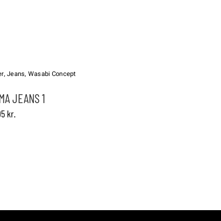
er
,
Jeans
,
Wasabi Concept
MA JEANS 1
erne
95
kr.
n