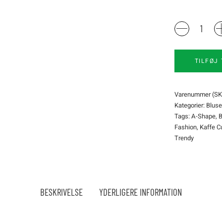
KCmaisie
Bluse
Kaffe
Curve
TILFØJ 
quantity
Varenummer (SK
Kategorier:
Bluse
Tags:
A-Shape
,
B
Fashion
,
Kaffe C
Trendy
BESKRIVELSE
YDERLIGERE INFORMATION