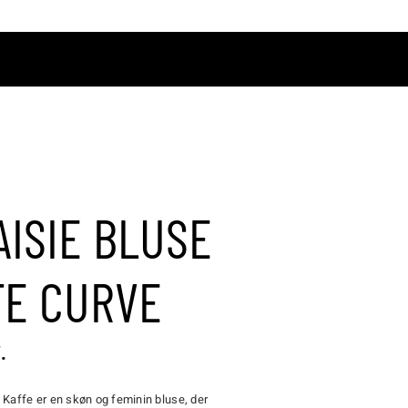
ØRRELSESGUIDE
KONTAKT OS
KURV
ISIE BLUSE
FE CURVE
.
 Kaffe er en skøn og feminin bluse, der