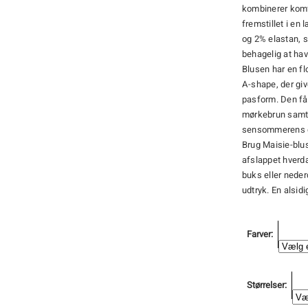
kombinerer komfo
fremstillet i en
og 2% elastan, 
behagelig at hav
Blusen har en fl
A-shape, der giv
pasform. Den fås
mørkebrun samt e
sensommerens g
Brug Maisie-blus
afslappet hverd
buks eller neder
udtryk. En alsid
Farver
Størrelser