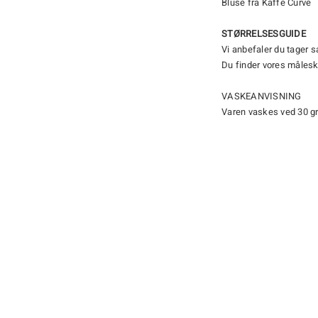
Bluse fra Kaffe Curve
STØRRELSESGUIDE
Vi anbefaler du tager 
Du finder vores måles
VASKEANVISNING
Varen vaskes ved 30 g