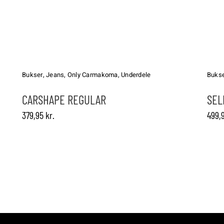
Dette
Dette
vare
vare
har
har
Bukser
,
Jeans
,
Only Carmakoma
,
Underdele
Buks
flere
flere
varianter.
varianter.
CARSHAPE REGULAR
SEL
Mulighederne
Mulighed
379,95
kr.
499,
kan
kan
vælges
vælges
på
på
varesiden
vareside