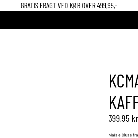
GRATIS FRAGT VED KØB OVER 499,95,-
er & Leggings
s
rdele & Shorts
GAVEKORT
BRANDS
LIVE SHOPPING
ST
mper
er
Bukser & Leggings
KCMA
imono
Jeans
r
Nederdele & Shorts
KAF
a
Strømper
399,95
kr
ts
Maisie Bluse fra