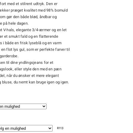
rt med et stilrent udtryk. Den er
 lækker præget kvalitet med 98% bomuld
som gør den både blød, åndbar og
e på hele dagen.
ot V-hals, elegante 3/4-ærmer og en let
er et smukt fald og en flatterende
 i både en frisk lyseblå og en varm
n flot lys gul, som er perfekte farver til
arderobe.
en til dine yndlingsjeans for et
agslook, eller style den med en pæn
del, når du ønsker et mere elegant
ig bluse, du nemt kan bruge igen og igen.
RYD