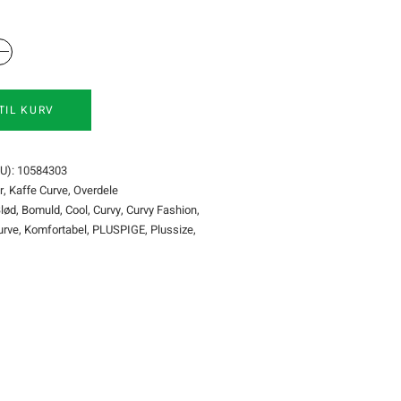
TIL KURV
U):
10584303
r
,
Kaffe Curve
,
Overdele
lød
,
Bomuld
,
Cool
,
Curvy
,
Curvy Fashion
,
urve
,
Komfortabel
,
PLUSPIGE
,
Plussize
,