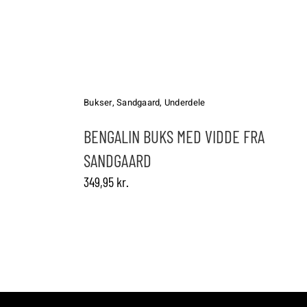
Dette
vare
har
Bukser
,
Sandgaard
,
Underdele
flere
varianter.
BENGALIN BUKS MED VIDDE FRA
Mulighederne
SANDGAARD
kan
vælges
349,95
kr.
på
varesiden