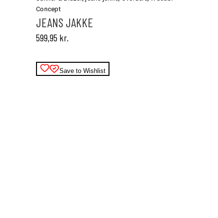
flere
Concept
varianter.
JEANS JAKKE
Mulighederne
599,95
kr.
kan
vælges
på
varesiden
Save to Wishlist