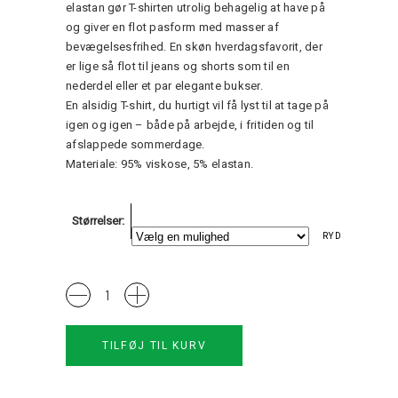
elastan gør T-shirten utrolig behagelig at have på
og giver en flot pasform med masser af
bevægelsesfrihed. En skøn hverdagsfavorit, der
er lige så flot til jeans og shorts som til en
nederdel eller et par elegante bukser.
En alsidig T-shirt, du hurtigt vil få lyst til at tage på
igen og igen – både på arbejde, i fritiden og til
afslappede sommerdage.
Materiale: 95% viskose, 5% elastan.
Størrelser
RYD
Gitte
T-
shirt
TILFØJ TIL KURV
Gozzip
quantity