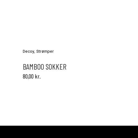
Dette
vare
har
Decoy
,
Strømper
flere
varianter.
BAMBOO SOKKER
Mulighederne
80,00
kr.
kan
vælges
på
varesiden