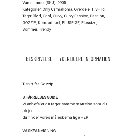
Varenummer (SKU):
9905
Kategorier:
Only Carmakoma
,
Overdele
,
T_SHIRT
Tags:
Blød
,
Cool
,
Curvy
,
Curvy Fashion
,
Fashion
,
GOZZIP
,
Komfortabel
,
PLUSPIGE
,
Plussize
,
Sommer
,
Trendy
BESKRIVELSE
YDERLIGERE INFORMATION
T-shirt fra Gozzip
STØRRELSESGUIDE
Vi anbefaler du tager samme størrelse som du
plejer
du finder vores måleskema lige
HER
VASKEANVISNING