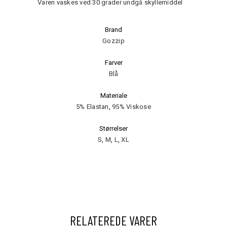
Varen vaskes ved 30 grader undgå skyllemiddel
Brand
Gozzip
Farver
Blå
Materiale
5% Elastan
,
95% Viskose
Størrelser
S
,
M
,
L
,
XL
RELATEREDE VARER