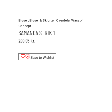
Dette
vare
har
Bluser
,
Bluser & Skjorter
,
Overdele
,
Wasabi
flere
Concept
varianter.
SAMANDA STRIK 1
Mulighederne
299,95
kr.
kan
vælges
på
varesiden
Save to Wishlist