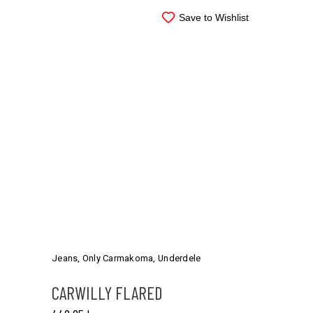
Save to Wishlist
Dette
vare
har
Jeans
,
Only Carmakoma
,
Underdele
flere
varianter.
CARWILLY FLARED
Mulighederne