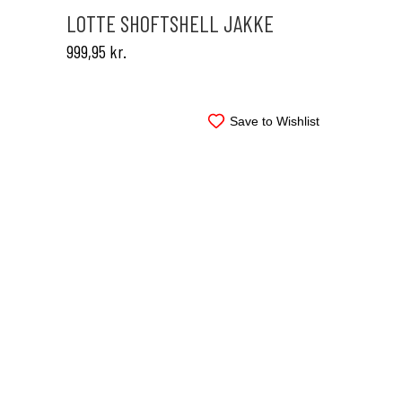
varianter.
LOTTE SHOFTSHELL JAKKE
Mulighederne
999,95
kr.
kan
vælges
på
varesiden
Save to Wishlist
Dette