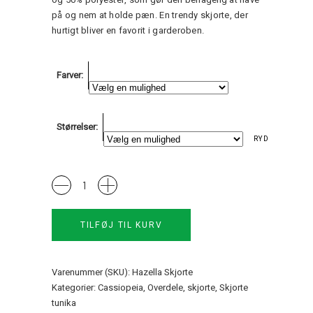
på og nem at holde pæn. En trendy skjorte, der
hurtigt bliver en favorit i garderoben.
Farver
Størrelser
RYD
HaZella
Shirt
Cassiopeia
TILFØJ TIL KURV
quantity
Varenummer (SKU):
Hazella Skjorte
Kategorier:
Cassiopeia
,
Overdele
,
skjorte
,
Skjorte
tunika