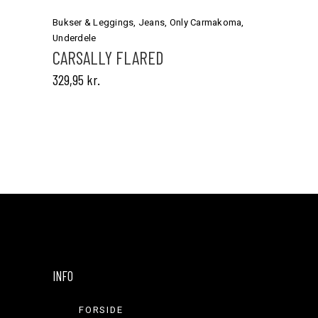
vare
har
Bukser & Leggings
,
Jeans
,
Only Carmakoma
,
flere
Underdele
varianter.
CARSALLY FLARED
Mulighederne
329,95
kr.
kan
vælges
på
varesiden
INFO
FORSIDE