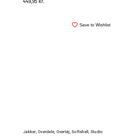
449,95
kr.
kan
vælges
på
varesiden
Save to Wishlist
Dette
vare
har
Jakker
,
Overdele
,
Overtøj
,
Softshell
,
Studio
flere