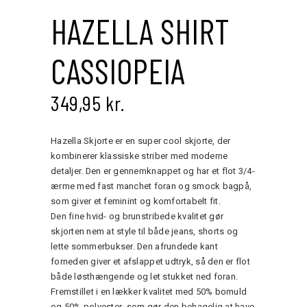
HAZELLA SHIRT
CASSIOPEIA
349,95
kr.
Hazella Skjorte er en super cool skjorte, der
kombinerer klassiske striber med moderne
detaljer. Den er gennemknappet og har et flot 3/4-
ærme med fast manchet foran og smock bagpå,
som giver et feminint og komfortabelt fit.
Den fine hvid- og brunstribede kvalitet gør
skjorten nem at style til både jeans, shorts og
lette sommerbukser. Den afrundede kant
forneden giver et afslappet udtryk, så den er flot
både løsthængende og let stukket ned foran.
Fremstillet i en lækker kvalitet med 50% bomuld
og 50% polyester, som gør den behagelig at have