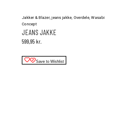
Dette
vare
har
Jakker & Blazer
,
jeans jakke
,
Overdele
,
Wasabi
flere
Concept
varianter.
JEANS JAKKE
Mulighederne
599,95
kr.
kan
vælges
på
varesiden
Save to Wishlist