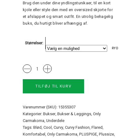
Brug den under dine yndlingstunikaer, til en kort
kjole eller style den med en oversized skjorte for
et afslappet og smart outfit. En utrolig behagelig
buks, du hurtigt bliver afhængig af.
Størrelser
RYD
Carroyal
Flared
Legging
TILFØJ TIL KURV
Only
Carmakoma
quantity
Varenummer (SKU):
15355307
Kategorier:
Bukser
,
Bukser & Leggings
,
Only
Carmakoma
,
Underdele
Tags:
Blød
,
Cool
,
Curvy
,
Curvy Fashion
,
Flared
,
Komfortabel
,
Only Carmakoma
,
PLUSPIGE
,
Plussize
,