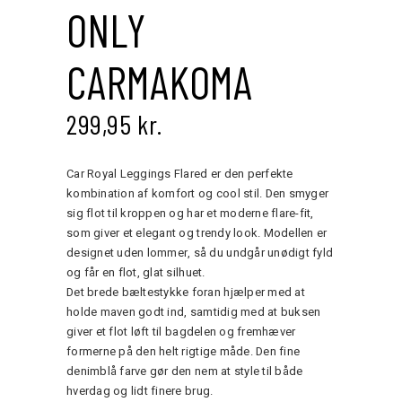
ONLY
CARMAKOMA
299,95
kr.
Car Royal Leggings Flared er den perfekte
kombination af komfort og cool stil. Den smyger
sig flot til kroppen og har et moderne flare-fit,
som giver et elegant og trendy look. Modellen er
designet uden lommer, så du undgår unødigt fyld
og får en flot, glat silhuet.
Det brede bæltestykke foran hjælper med at
holde maven godt ind, samtidig med at buksen
giver et flot løft til bagdelen og fremhæver
formerne på den helt rigtige måde. Den fine
denimblå farve gør den nem at style til både
hverdag og lidt finere brug.