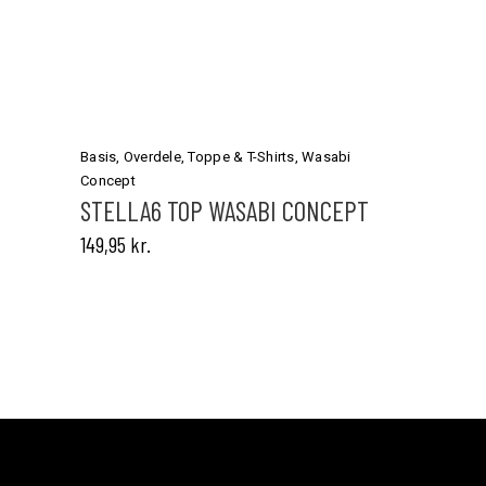
Dette
vare
har
Basis
,
Overdele
,
Toppe & T-Shirts
,
Wasabi
flere
Concept
varianter.
STELLA6 TOP WASABI CONCEPT
Mulighederne
149,95
kr.
kan
vælges
på
varesiden