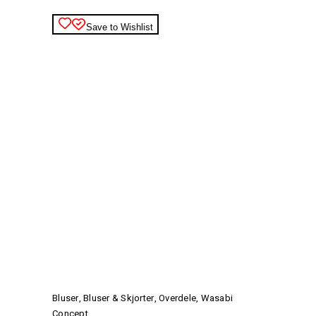
Save to Wishlist
Dette
vare
har
Bluser
,
Bluser & Skjorter
,
Overdele
,
Wasabi
flere
Concept