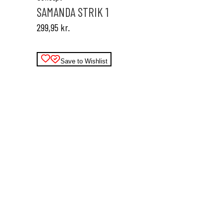
varianter.
SAMANDA STRIK 1
Mulighederne
299,95
kr.
kan
vælges
på
varesiden
Save to Wishlist