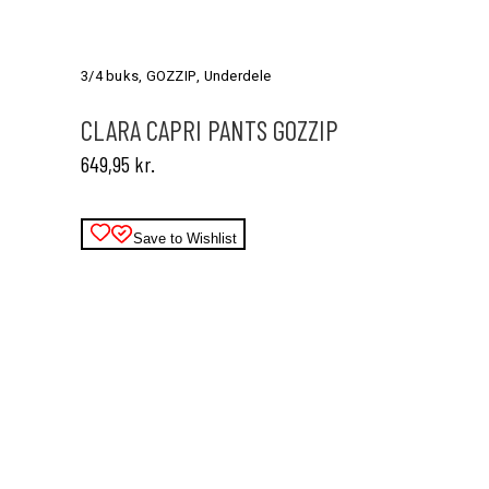
Dette
vare
har
3/4 buks
,
GOZZIP
,
Underdele
flere
varianter.
CLARA CAPRI PANTS GOZZIP
Mulighederne
649,95
kr.
kan
vælges
på
varesiden
Save to Wishlist