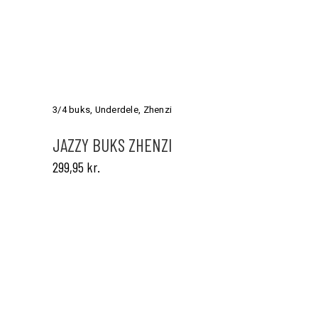
Dette
vare
har
3/4 buks
,
Underdele
,
Zhenzi
flere
varianter.
JAZZY BUKS ZHENZI
Mulighederne
299,95
kr.
kan
vælges
på
varesiden