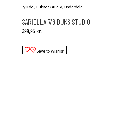
har
7/8 del
,
Bukser
,
Studio
,
Underdele
flere
varianter.
SARIELLA 7/8 BUKS STUDIO
Mulighederne
399,95
kr.
kan
vælges
på
varesiden
Save to Wishlist