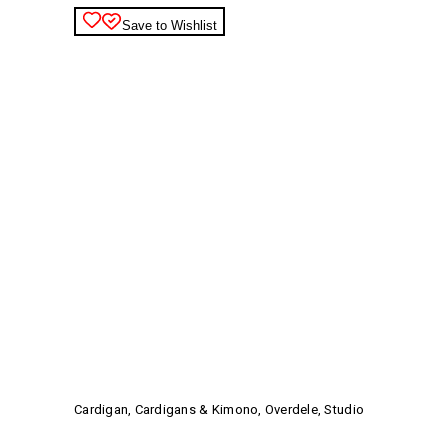
på
varesiden
Save to Wishlist
Dette
vare
har
Cardigan
,
Cardigans & Kimono
,
Overdele
,
Studio
flere