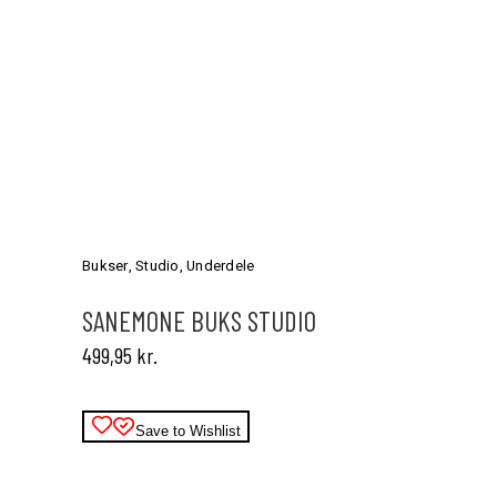
Dette
vare
har
Bukser
,
Studio
,
Underdele
flere
varianter.
SANEMONE BUKS STUDIO
Mulighederne
499,95
kr.
kan
vælges
på
varesiden
Save to Wishlist