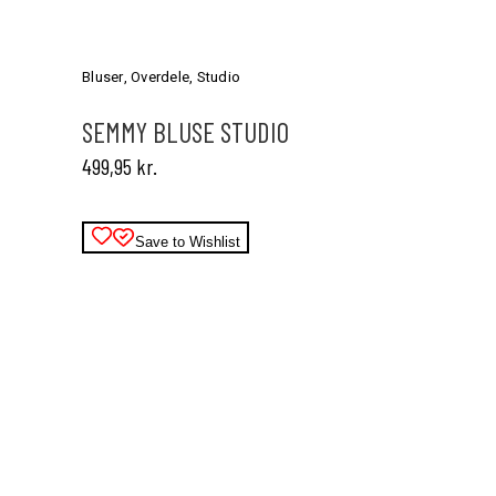
Dette
vare
har
Bluser
,
Overdele
,
Studio
flere
varianter.
SEMMY BLUSE STUDIO
Mulighederne
499,95
kr.
kan
vælges
på
varesiden
Save to Wishlist