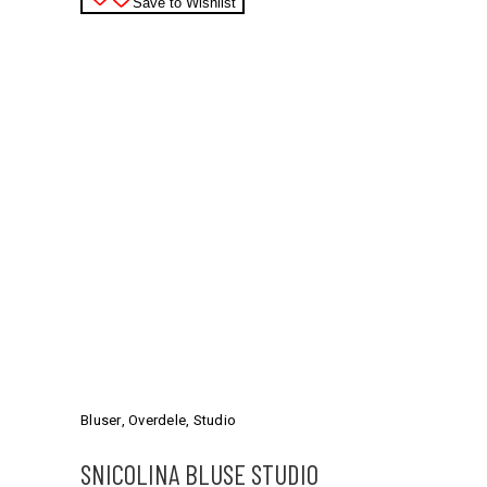
varesiden
Save to Wishlist
Dette
vare
har
Bluser
,
Overdele
,
Studio
flere
varianter.
SNICOLINA BLUSE STUDIO
Mulighederne