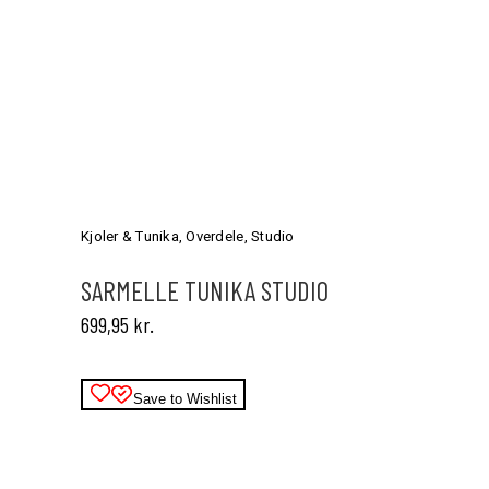
Dette
vare
har
Kjoler & Tunika
,
Overdele
,
Studio
flere
varianter.
SARMELLE TUNIKA STUDIO
Mulighederne
699,95
kr.
kan
vælges
på
varesiden
Save to Wishlist