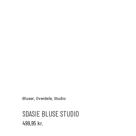
Dette
vare
har
Bluser
,
Overdele
,
Studio
flere
varianter.
SDASIE BLUSE STUDIO
Mulighederne
499,95
kr.
kan
vælges