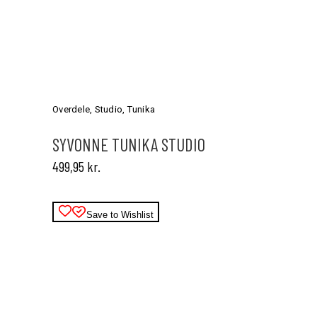
Dette
vare
har
Overdele
,
Studio
,
Tunika
flere
varianter.
SYVONNE TUNIKA STUDIO
Mulighederne
499,95
kr.
kan
vælges
på
varesiden
Save to Wishlist