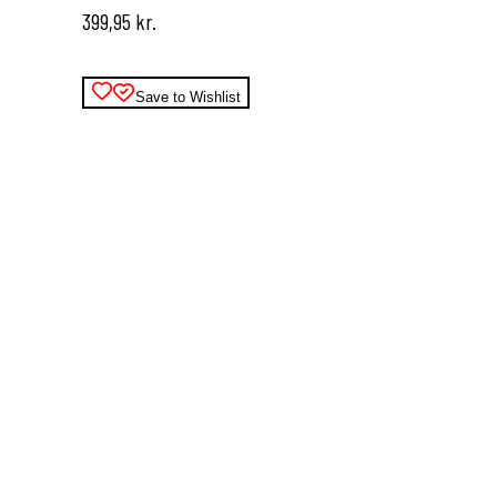
399,95
kr.
kan
vælges
på
varesiden
Save to Wishlist
Dette
vare