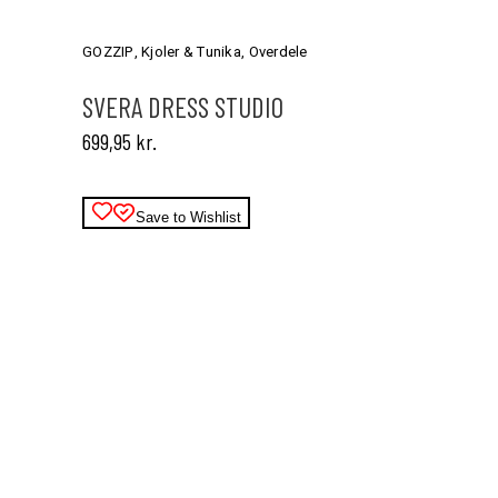
vare
har
GOZZIP
,
Kjoler & Tunika
,
Overdele
flere
varianter.
SVERA DRESS STUDIO
Mulighederne
699,95
kr.
kan
vælges
på
varesiden
Save to Wishlist