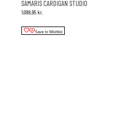
varianter.
SAMARIS CARDIGAN STUDIO
Mulighederne
1.099,95
kr.
kan
vælges
på
varesiden
Save to Wishlist
Dette