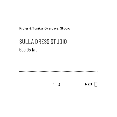
Dette
vare
har
Kjoler & Tunika
,
Overdele
,
Studio
flere
varianter.
SULLA DRESS STUDIO
Mulighederne
699,95
kr.
kan
vælges
på
varesiden
1
2