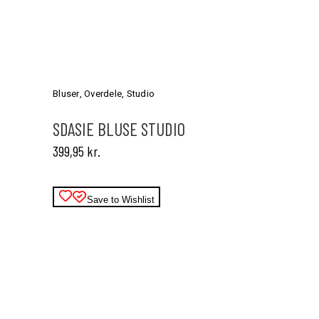
Dette
vare
har
Bluser
,
Overdele
,
Studio
flere
varianter.
SDASIE BLUSE STUDIO
Mulighederne
399,95
kr.
kan
vælges
på
varesiden
Save to Wishlist