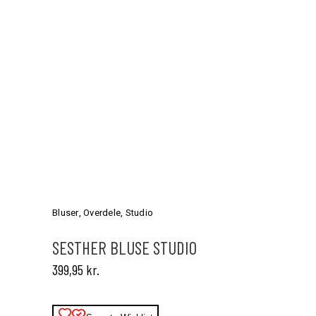
Dette
vare
har
Bluser
,
Overdele
,
Studio
flere
varianter.
SESTHER BLUSE STUDIO
Mulighederne
399,95
kr.
kan
vælges
på