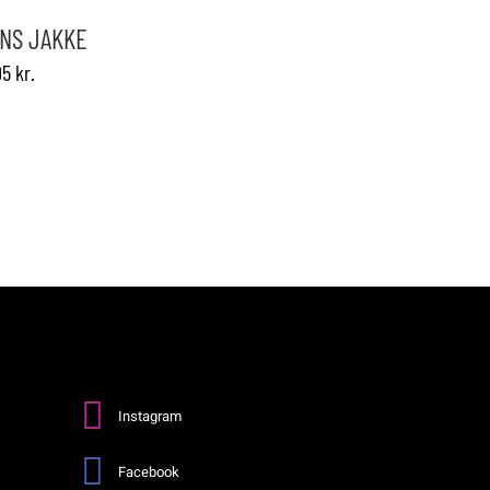
NS JAKKE
erne
95
kr.
n
Instagram
Facebook