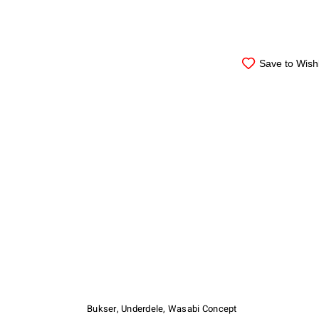
Save to Wishl
Dette
vare
har
Bukser
,
Underdele
,
Wasabi Concept