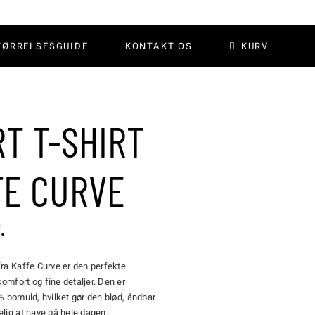
TØRRELSESGUIDE
KONTAKT OS
KURV
T T-SHIRT
FE CURVE
.
fra Kaffe Curve er den perfekte
omfort og fine detaljer. Den er
0% bomuld, hvilket gør den blød, åndbar
elig at have på hele dagen.