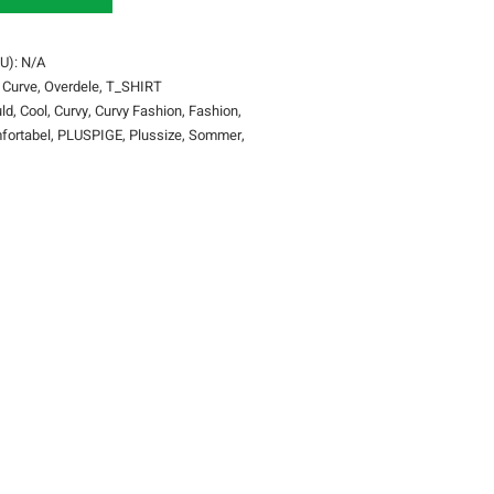
U):
N/A
 Curve
,
Overdele
,
T_SHIRT
ld
,
Cool
,
Curvy
,
Curvy Fashion
,
Fashion
,
fortabel
,
PLUSPIGE
,
Plussize
,
Sommer
,