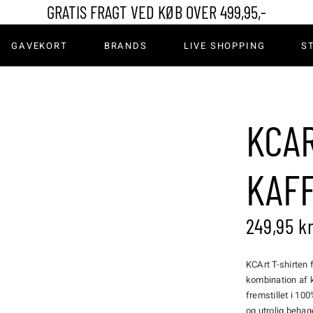
GRATIS FRAGT VED KØB OVER 499,95,-
er & Leggings
GAVEKORT
BRANDS
LIVE SHOPPING
S
ns
rdele & Shorts
mper
rter
Bukser & Leggings
KCAR
Save to Wishlist
Kimono
Jeans
er
Nederdele & Shorts
KAF
ka
Strømper
249,95
kr
rts
KCArt T-shirten 
kombination af k
fremstillet i 10
og utrolig behag