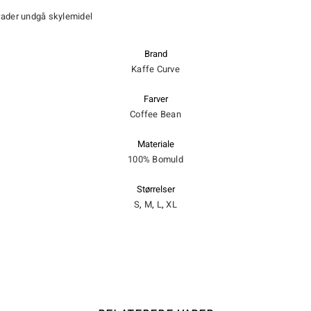
rader undgå skylemidel
Brand
Kaffe Curve
Farver
Coffee Bean
Materiale
100% Bomuld
Størrelser
S
,
M
,
L
,
XL