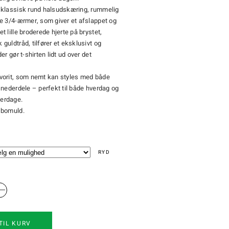
 klassisk rund halsudskæring, rummelig
e 3/4-ærmer, som giver et afslappet og
t lille broderede hjerte på brystet,
guldtråd, tilfører et eksklusivt og
er gør t-shirten lidt ud over det
vorit, som nemt kan styles med både
 nederdele – perfekt til både hverdag og
erdage.
 bomuld.
RYD
TIL KURV