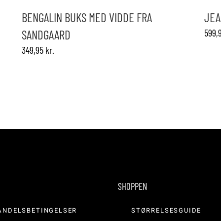
flere
flere
varianter.
varianter.
BENGALIN BUKS MED VIDDE FRA
JEA
Mulighederne
Mulighed
599,
SANDGAARD
kan
kan
vælges
vælges
349,95
kr.
på
på
varesiden
vareside
SHOPPEN
ANDELSBETINGELSER
STØRRELSESGUIDE