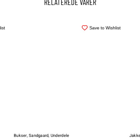
RELATEREDE VARER
ist
Save to Wishlist
Dette
Dette
vare
vare
har
har
Bukser
,
Sandgaard
,
Underdele
Jakke