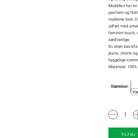
Modellen har en
pasform og flott
moderne look. De
udført med smuk 
feminint touch, d
sædvanlige.
En skøn basisfa
jeans, shorts og
hyggelige somm
Materiale: 100%
Størrelser
KCArt
T-
shirt
Kaffe
TILFØJ 
Curve