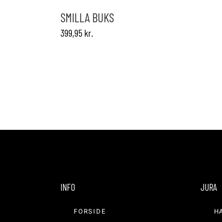
flere
varianter.
SMILLA BUKS
Mulighederne
399,95
kr.
kan
vælges
på
varesiden
INFO
JURA
FORSIDE
H