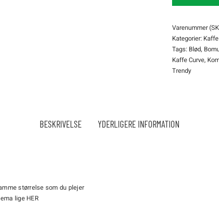
quantity
Varenummer (SK
Kategorier:
Kaffe
Tags:
Blød
,
Bomu
Kaffe Curve
,
Kom
Trendy
BESKRIVELSE
YDERLIGERE INFORMATION
samme størrelse som du plejer
kema lige
HER