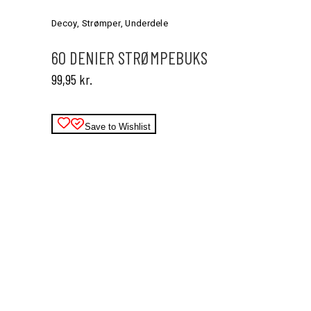
vare
har
Decoy
,
Strømper
,
Underdele
flere
varianter.
60 DENIER STRØMPEBUKS
Mulighederne
99,95
kr.
kan
vælges
på
varesiden
Save to Wishlist