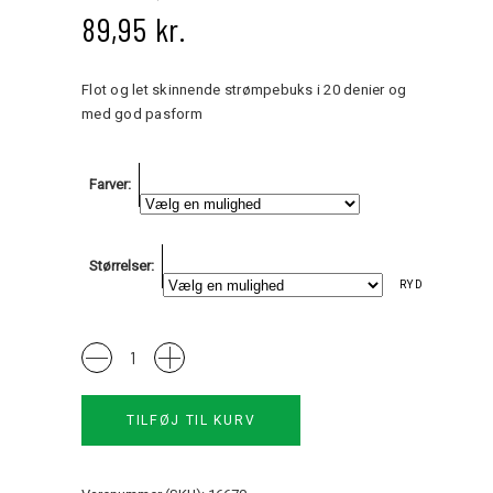
89,95
kr.
Flot og let skinnende strømpebuks i 20 denier og
med god pasform
Farver
Størrelser
RYD
20
Denier
strømpebuks
TILFØJ TIL KURV
quantity