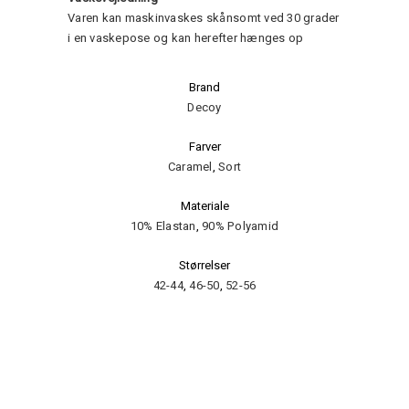
Varen kan maskinvaskes skånsomt ved 30 grader
i en vaskepose og kan herefter hænges op
Brand
Decoy
Farver
Caramel
,
Sort
Materiale
10% Elastan
,
90% Polyamid
Størrelser
42-44
,
46-50
,
52-56