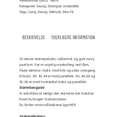
Varenummer (SKU):
16670
Kategorier:
Decoy
,
Strømper
,
Underdele
Tags:
Curvy
,
Decoy
,
Silklook
,
Slim Fit
BESKRIVELSE
YDERLIGERE INFORMATION
20 denier strømpebuks i silkelook og god curvy
pasform. Der er usynlig maskefang ved tåen,
flade sømme i buks, med kile og uden overgang
til buks. Str. 42-44 er med panelkile. Str. 46-50 og
52-56 er med forstærket buks og panelkile.
Størrelsesguide
Vi anbefaler at vælge den størrelse der matcher
hvad du bruger i bukser/jeans
Du finder vores måleskema lige
HER
Vaskevejledning