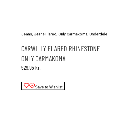
Dette
vare
har
Jeans
,
Jeans Flared
,
Only Carmakoma
,
Underdele
flere
varianter.
CARWILLY FLARED RHINESTONE
Mulighederne
ONLY CARMAKOMA
kan
vælges
529,95
kr.
på
varesiden
Save to Wishlist