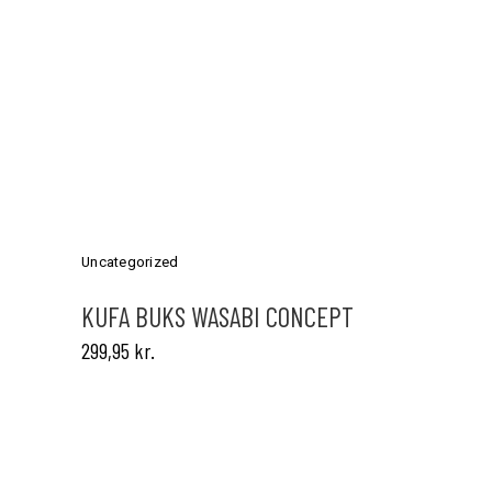
Dette
vare
har
Uncategorized
flere
varianter.
KUFA BUKS WASABI CONCEPT
Mulighederne
299,95
kr.
kan
vælges
på
varesiden