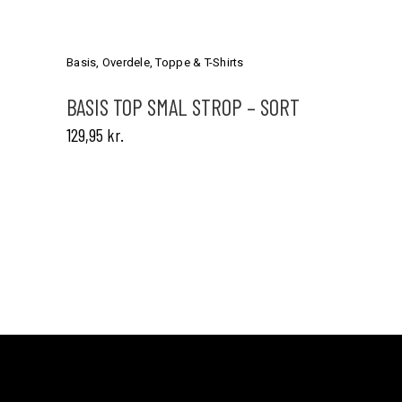
Dette
vare
har
Basis
,
Overdele
,
Toppe & T-Shirts
flere
varianter.
BASIS TOP SMAL STROP – SORT
Mulighederne
129,95
kr.
kan
vælges
på
varesiden