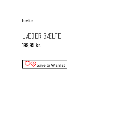
Dette
vare
har
bælte
flere
varianter.
LÆDER BÆLTE
Mulighederne
199,95
kr.
kan
vælges
på
varesiden
Save to Wishlist