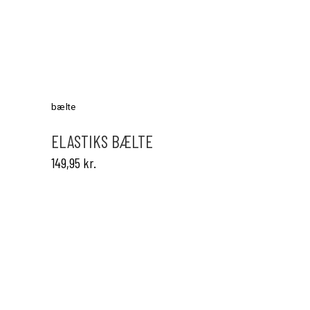
Dette
vare
har
bælte
flere
varianter.
ELASTIKS BÆLTE
Mulighederne
149,95
kr.
kan
vælges
på
varesiden